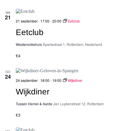
t
e
v
u
n
e
MA
m
e
n
21
.
n
n
21 september · 17:00
-
20:00
Eetclub
w
a
Eetclub
e
v
e
i
r
g
Westervolkshuis
Spartastraat 1, Rotterdam, Nederland
g
a
e
t
€4
v
i
e
e
n
DO
n
24
a
24 september · 18:00
-
19:00
Wijkdiner
v
i
Wijkdiner
g
a
Tussen Hemel & Aarde
Jan Luykenstraat 12, Rotterdam
t
i
€3
e