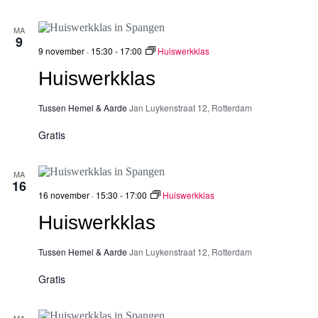
t
e
v
u
n
e
MA
m
e
n
9
.
n
n
9 november · 15:30
-
17:00
Huiswerkklas
w
a
Huiswerkklas
e
v
e
i
r
g
Tussen Hemel & Aarde
Jan Luykenstraat 12, Rotterdam
g
a
e
t
Gratis
v
i
e
e
n
MA
n
16
a
16 november · 15:30
-
17:00
Huiswerkklas
v
i
Huiswerkklas
g
a
Tussen Hemel & Aarde
Jan Luykenstraat 12, Rotterdam
t
i
Gratis
e