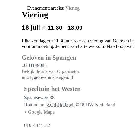
Evenementenreeks:
Viering
Viering
18 juli
11:30
13:00
@
–
Elke zondag om 11.30 uur is er een viering van Geloven in 
voor ontmoeting. Je bent van harte welkom! Na afloop van
Geloven in Spangen
06-11149085
Bekijk de site van Organisator
info@geloveninspangen.nl
Speeltuin het Westen
Spaanseweg 38
Rotterdam
,
Zuid-Holland
3028 HW
Nederland
+ Google Maps
010-4374182