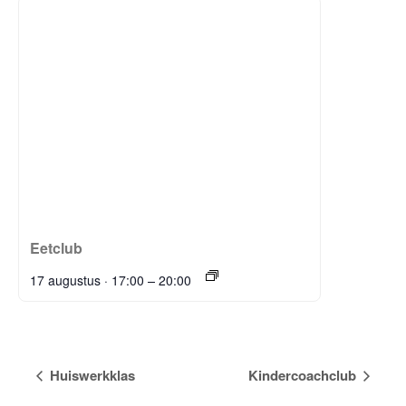
Eetclub
–
17 augustus · 17:00
20:00
E
Huiswerkklas
Kindercoachclub
v
e