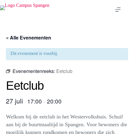
Ga
naar
de
inhoud
« Alle Evenementen
Dit evenement is voorbij.
Evenementenreeks:
Eetclub
Eetclub
27 juli
17:00
20:00
·
–
Welkom bij de eetclub in het Westervolkshuis. Schuif
aan bij de buurtmaaltijd in Spangen. Voor bewoners die
moeilijk kunnen rondkomen en bewoners die zich