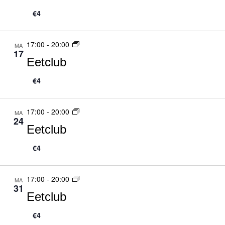
t
t
t
e
€4
t
e
w
r
i
n
e
d
n
Z
e
a
g
o
r
t
17:00
-
20:00
MA
e
g
u
17
m
Eetclub
k
a
e
v
n
e
€4
e
n
n
n
w
a
17:00
-
20:00
MA
e
v
24
e
i
Eetclub
r
g
g
a
€4
e
t
v
i
e
e
n
17:00
-
20:00
MA
31
n
Eetclub
a
v
i
€4
g