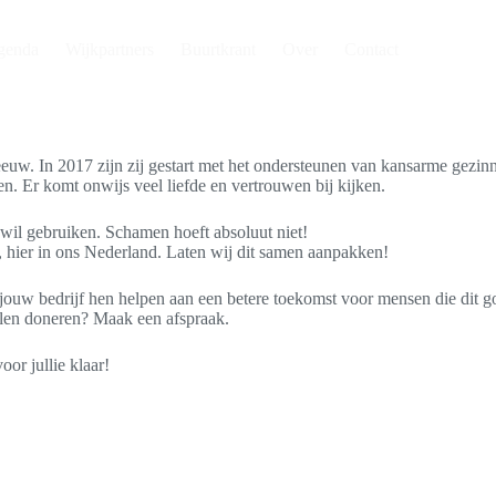
genda
Wijkpartners
Buurtkrant
Over
Contact
e Leeuw. In 2017 zijn zij gestart met het ondersteunen van kansarme ge
. Er komt onwijs veel liefde en vertrouwen bij kijken.
 wil gebruiken. Schamen hoeft absoluut niet!
, hier in ons Nederland. Laten wij dit samen aanpakken!
 of jouw bedrijf hen helpen aan een betere toekomst voor mensen die di
llen doneren? Maak een afspraak.
or jullie klaar!