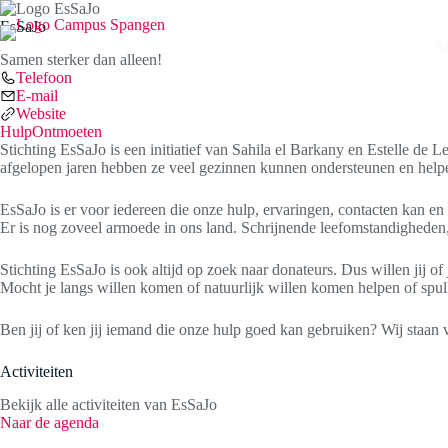
Ga
naar
EsSaJo
de
A
Samen sterker dan alleen!
inhoud
Telefoon
E-mail
Website
Hulp
Ontmoeten
Stichting EsSaJo is een initiatief van Sahila el Barkany en Estelle d
afgelopen jaren hebben ze veel gezinnen kunnen ondersteunen en helpen
EsSaJo is er voor iedereen die onze hulp, ervaringen, contacten kan en
Er is nog zoveel armoede in ons land. Schrijnende leefomstandigheden
Stichting EsSaJo is ook altijd op zoek naar donateurs. Dus willen jij
Mocht je langs willen komen of natuurlijk willen komen helpen of spu
Ben jij of ken jij iemand die onze hulp goed kan gebruiken? Wij staan vo
Activiteiten
Bekijk alle activiteiten van EsSaJo
Naar de agenda